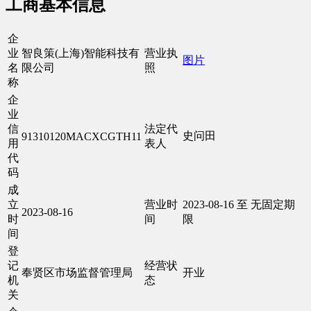
工商基本信息
企
业
智良策(上海)智能科技有
营业执
图片
名
限公司
照
称
企
业
信
法定代
史问田
91310120MACXCGTH11
用
表人
代
码
成
立
营业时
2023-08-16 至 无固定期
2023-08-16
时
间
限
间
登
记
经营状
奉贤区市场监督管理局
开业
机
态
关